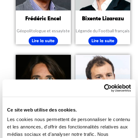
Frédéric Encel
Bixente Lizarazu
Géopolitologue et essayiste
Légende du Football français
Lire la suite
Lire la suite
Ce site web utilise des cookies.
Sophie Lorant
Mathieu Plane
Les cookies nous permettent de personnaliser le contenu
et les annonces, d'offrir des fonctionnalités relatives aux
Présidente exécutive de
Economiste, Directeur
médias sociaux et d'analyser notre trafic. Nous
France Sport Expertise
adjoint Département