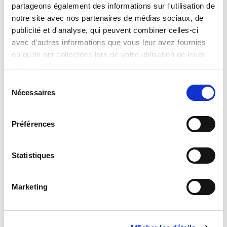
partageons également des informations sur l'utilisation de
Analyse et Prévision de
Lire la suite
notre site avec nos partenaires de médias sociaux, de
l’OFCE
publicité et d'analyse, qui peuvent combiner celles-ci
avec d'autres informations que vous leur avez fournies
Lire la suite
ou qu'ils ont collectées lors de votre utilisation de leurs
services.
Sélection
Nécessaires
du
consentement
Préférences
Statistiques
Kevin Bouchareb
François Gemenne
Marketing
Ex-Directeur Futur du Travail
Chercheur, Membre du GIEC,
et Stratégie RH chez Ubisoft
Spécialiste des questions de
géopolitique de
Lire la suite
l’environnement