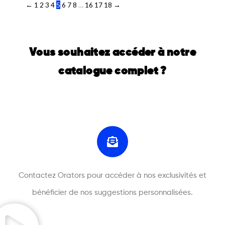
←
1
2
3
4
5
6
7
8
…
16
17
18
→
Vous souhaitez accéder à notre
catalogue complet ?
Contactez Orators pour accéder à nos exclusivités et
bénéficier de nos suggestions personnalisées.