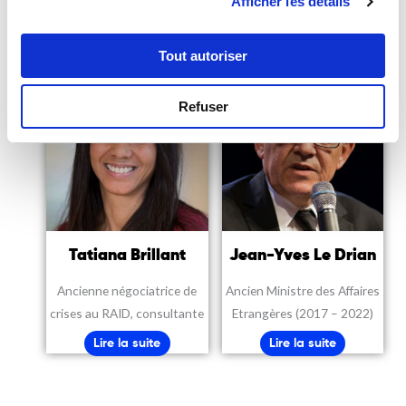
Afficher les détails
Lire la suite
Tout autoriser
Refuser
Tatiana Brillant
Jean-Yves Le Drian
Ancienne négociatrice de
Ancien Ministre des Affaires
crises au RAID, consultante
Etrangères (2017 – 2022)
Lire la suite
Lire la suite