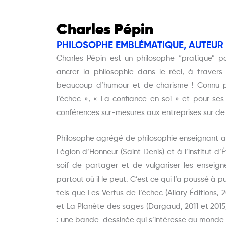
Charles Pépin
PHILOSOPHE EMBLÉMATIQUE, AUTEUR 
Charles Pépin est un philosophe “pratique” p
ancrer la philosophie dans le réel, à traver
beaucoup d’humour et de charisme ! Connu p
l’échec », « La confiance en soi » et pour se
conférences sur-mesures aux entreprises sur d
Philosophe agrégé de philosophie enseignant aus
Légion d’Honneur (Saint Denis) et à l’institut d’
soif de partager et de vulgariser les enseig
partout où il le peut. C’est ce qui l’a poussé à p
tels que Les Vertus de l’échec (Allary Éditions, 2
et La Planète des sages (Dargaud, 2011 et 2015)
: une bande-dessinée qui s’intéresse au monde d