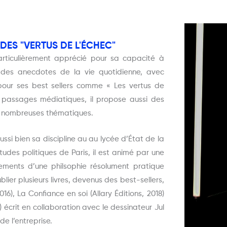
DES "VERTUS DE L'ÉCHEC"
articulièrement apprécié pour sa capacité à
s des anecdotes de la vie quotidienne, avec
our ses best sellers comme « Les vertus de
s passages médiatiques, il propose aussi des
e nombreuses thématiques.
si bien sa discipline au au lycée d’État de la
Études politiques de Paris, il est animé par une
nements d’une philsophie résolument pratique
ublier plusieurs livres, devenus des best-sellers,
016), La Confiance en soi (Allary Éditions, 2018)
 écrit en collaboration avec le dessinateur Jul
e l’entreprise.