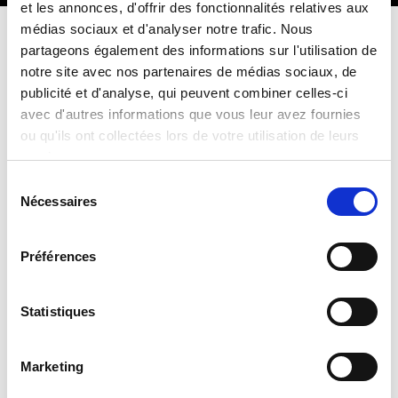
et les annonces, d'offrir des fonctionnalités relatives aux
médias sociaux et d'analyser notre trafic. Nous
Contacter Malick Baulet
partageons également des informations sur l'utilisation de
notre site avec nos partenaires de médias sociaux, de
Vous souhaitez organiser une conférence avec Malick
publicité et d'analyse, qui peuvent combiner celles-ci
Baulet lors de votre prochain événement
ou en savoir plus
sur ses interventions ?
avec d'autres informations que vous leur avez fournies
ou qu'ils ont collectées lors de votre utilisation de leurs
Contactez Malick Baulet via ce formulaire
ou directement
à contact @ orators.fr.
services.
Sélection
Nécessaires
du
consentement
NOM ET PRENOM
Préférences
Statistiques
EMAIL
Marketing
TÉLÉPHONE