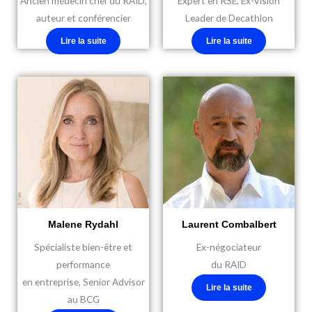
Ancien médecin chef du RAID,
Expert en RSE, Ex-Vision
auteur et conférencier
Leader de Decathlon
Lire la suite
Lire la suite
Malene Rydahl
Laurent Combalbert
Spécialiste bien-être et
Ex-négociateur
performance
du RAID
en entreprise, Senior Advisor
Lire la suite
au BCG