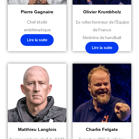
Pierre Gagnaire
Olivier Krumbholz
Chef étoilé
Ex-s
électionneur de l’Équipe
emblématique
de France
féminine de handball
Lire la suite
Lire la suite
Matthieu Langlois
Charlie Felgate