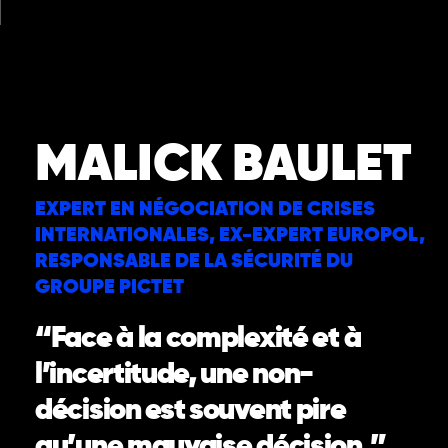
Aller
au
contenu
Nos Intervenants
Nos Thématiques
Notre Equipe
Nos Actualités
MALICK BAULET
EXPERT EN NÉGOCIATION DE CRISES
INTERNATIONALES, EX-EXPERT EUROPOL,
RESPONSABLE DE LA SÉCURITÉ DU
GROUPE PICTET
“Face à la complexité et à
l’incertitude, une non-
décision est souvent pire
qu’une mauvaise décision.”