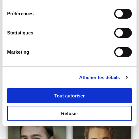
consentement
Préférences
NOTRE ÉQUIPE VOUS RAPPELLERA À LA DATE :
Statistiques
ET AU CRÉNEAU DE VOTRE CHOIX
Marketing
ENVOYER
Afficher les détails
Tout autoriser
Découvrez aussi
Refuser