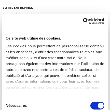
VOTRE ENTREPRISE
TYPE DE DEMANDE
Ce site web utilise des cookies.
Les cookies nous permettent de personnaliser le contenu
et les annonces, d'offrir des fonctionnalités relatives aux
médias sociaux et d'analyser notre trafic. Nous
UN INTERVENANT VOUS INTÉRESSE EN PARTICULIER ?
partageons également des informations sur l'utilisation de
notre site avec nos partenaires de médias sociaux, de
publicité et d'analyse, qui peuvent combiner celles-ci
avec d'autres informations que vous leur avez fournies
MESSAGE
ou qu'ils ont collectées lors de votre utilisation de leurs
services.
Sélection
Nécessaires
du