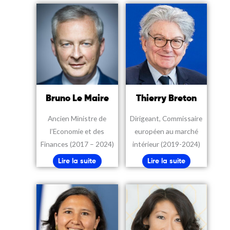
Bruno Le Maire
Thierry Breton
Ancien Ministre de
Dirigeant, C
ommissaire
l’Economie et des
européen au marché
Finances (2017 – 2024)
intérieur (2019-2024)
Lire la suite
Lire la suite