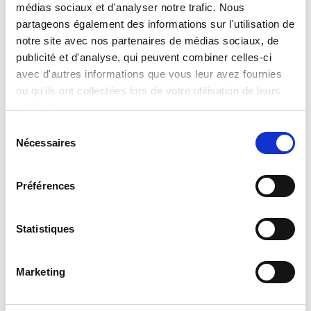
médias sociaux et d'analyser notre trafic. Nous
France Sport Expertise
GIEC, Spécialiste des
partageons également des informations sur l'utilisation de
questions de
Lire la suite
notre site avec nos partenaires de médias sociaux, de
géopolitique de
publicité et d'analyse, qui peuvent combiner celles-ci
l’environnement
avec d'autres informations que vous leur avez fournies
Lire la suite
ou qu'ils ont collectées lors de votre utilisation de leurs
services.
Sélection
Nécessaires
du
consentement
Préférences
Statistiques
Jean-Yves Le
Bruno Tertrais
Drian
Marketing
Directeur adjoint de la
Fondation pour la
Ancien Ministre des
Recherche Stratégique