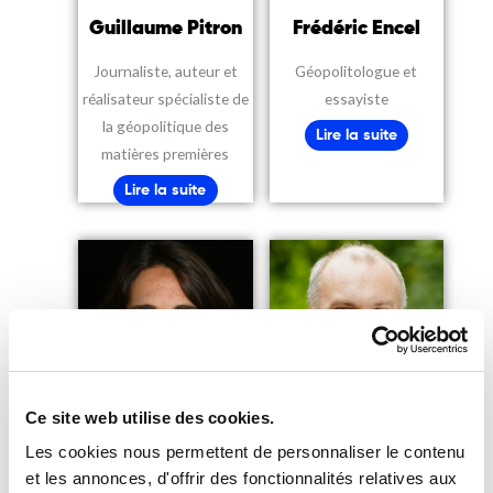
Guillaume Pitron
Frédéric Encel
Journaliste, auteur et
Géopolitologue et
réalisateur spécialiste de
essayiste
la géopolitique des
Lire la suite
matières premières
Lire la suite
Ce site web utilise des cookies.
Sophie Lorant
François Gemenne
Les cookies nous permettent de personnaliser le contenu
et les annonces, d'offrir des fonctionnalités relatives aux
Présidente exécutive de
Chercheur, Membre du