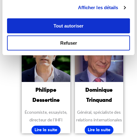
Affaires Etrangères (2017
(FRS)
Afficher les détails
– 2022)
Lire la suite
Lire la suite
Tout autoriser
Refuser
Philippe
Dominique
Dessertine
Trinquand
Économiste, essayiste,
Général, spécialiste des
directeur de l’IHFI
relations internationales
Lire la suite
Lire la suite