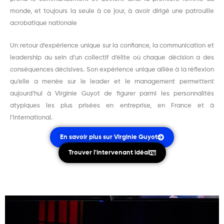
monde, et toujours la seule à ce jour, à avoir dirigé une patrouille
acrobatique nationale
Un retour d’expérience unique sur la confiance, la communication et
leadership au sein d’un collectif d’élite où chaque décision a des
conséquences décisives. Son expérience unique alliée à la réflexion
qu’elle a menée sur le leader et le management permettent
aujourd’hui à Virginie Guyot de figurer parmi les personnalités
atypiques les plus prisées en entreprise, en France et à
l’international.
En savoir plus sur Virginie Guyot
Trouver l'intervenant idéal