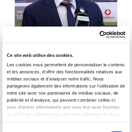
Fabien Galthié
Ce site web utilise des cookies.
ACTUEL SÉLECTIONNEUR DE L'EQUIPE DE
Les cookies nous permettent de personnaliser le contenu
FRANCE DE RUGBY
et les annonces, d'offrir des fonctionnalités relatives aux
Expérimenté, stratège et charismatique, Fabien Galthié est un
médias sociaux et d'analyser notre trafic. Nous
orateur de haut niveau et un entraîneur hors pair au palmarès
partageons également des informations sur l'utilisation de
impressionnant. Sélectionneur d’une équipe de France qui a
notre site avec nos partenaires de médias sociaux, de
retrouvé le plus haut niveau mondial grâce au collectif qu’il a su
publicité et d'analyse, qui peuvent combiner celles-ci
sublimer, il incarne parfaitement les valeurs du leadership moderne :
avec d'autres informations que vous leur avez fournies
vision stratégique, capacité à fédérer, gestion des individualités et
ou qu'ils ont collectées lors de votre utilisation de leurs
recherche de l’excellence collective.
services.
Son expérience unique dans le monde du sport de haut niveau fait
Sélection