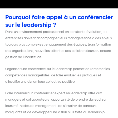
Pourquoi faire appel à un conférencier
sur le leadership ?
Dans un environnement professionnel en constante évolution, les
entreprises doivent accompagner leurs managers face à des enjeux
toujours plus complexes : engagement des équipes, transformation
des organisations, nouvelles attentes des collaborateurs ou encore
gestion de l’incertitude.
Organiser une conférence sur le leadership permet de renforcer les
compétences managériales, de faire évoluer les pratiques et
d’insuffler une dynamique collective positive.
Faire intervenir un conférencier expert en leadership offre aux
managers et collaborateurs l’opportunité de prendre du recul sur
leurs méthodes de management, de s’inspirer de parcours
marquants et de développer une vision plus forte du leadership.