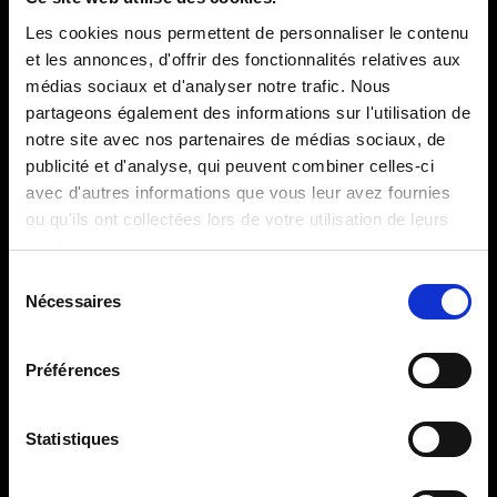
Les cookies nous permettent de personnaliser le contenu
BERNARD THELLIER
et les annonces, d'offrir des fonctionnalités relatives aux
Conférences
médias sociaux et d'analyser notre trafic. Nous
partageons également des informations sur l'utilisation de
notre site avec nos partenaires de médias sociaux, de
Localisation
Paris, France
publicité et d'analyse, qui peuvent combiner celles-ci
avec d'autres informations que vous leur avez fournies
Formats
ou qu'ils ont collectées lors de votre utilisation de leurs
Conférence
services.
Grand entretien
Sélection
Webconférence
Nécessaires
du
Table ronde
consentement
Préférences
Langues parlées
Français
Anglais
Statistiques