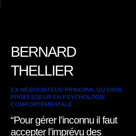
Aller
au
contenu
Nos Intervenants
Nos Thématiques
Notre Equipe
Nos Actualités
BERNARD
THELLIER
EX-NÉGOCIATEUR PRINCIPAL DU GIGN,
PROFESSEUR EN PSYCHOLOGIE
COMPORTEMENTALE
“Pour gérer l’inconnu il faut
accepter l’imprévu des