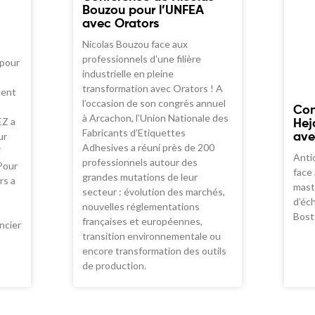
Bouzou pour l’UNFEA
avec Orators
Nicolas Bouzou face aux
professionnels d’une filière
 pour
industrielle en pleine
transformation avec Orators ! A
ment
l’occasion de son congrès annuel
Con
à Arcachon, l’Union Nationale des
EZ a
Hej
Fabricants d’Etiquettes
ur
ave
Adhesives a réuni près de 200
i
Antic
professionnels autour des
Pour
face
grandes mutations de leur
rs a
mast
secteur : évolution des marchés,
d’éc
nouvelles réglementations
Bost
françaises et européennes,
ncier
transition environnementale ou
encore transformation des outils
de production.