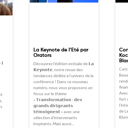
Con
La Keynote de l’Eté par
Koc
Orators
Bla
 :
Découvrez l’édition estivale de 𝗟𝗮
Cett
𝗞𝗲𝘆𝗻𝗼𝘁𝗲, notre revue des
Beyo
tendances dédiée à l’univers de la
rend
conférence ! Dans ce nouveau
finan
numéro, nous vous proposons un
Avec
focus sur le thème
et
fort 
« 𝗧𝗿𝗮𝗻𝘀𝗳𝗼𝗿𝗺𝗮𝘁𝗶𝗼𝗻 : 𝗱𝗲𝘀
s,
l’int
𝗴𝗿𝗮𝗻𝗱𝘀 𝗱𝗶𝗿𝗶𝗴𝗲𝗮𝗻𝘁𝘀
ns
de Le
𝘁𝗲́𝗺𝗼𝗶𝗴𝗻𝗲𝗻𝘁 » avec une
Blun
sélection d’intervenants
inspirants. Mais aussi…