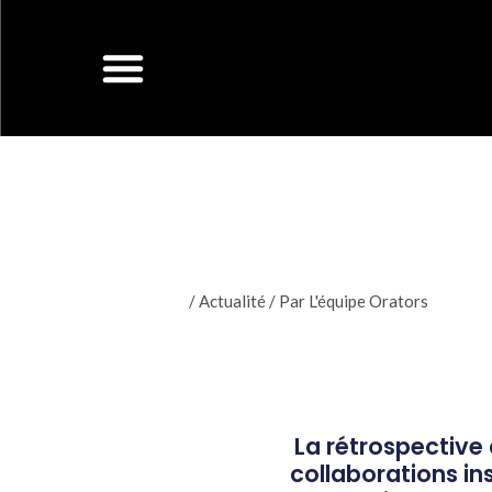
Aller
au
contenu
/
Actualité
/ Par
L'équipe Orators
La rétrospective
collaborations in