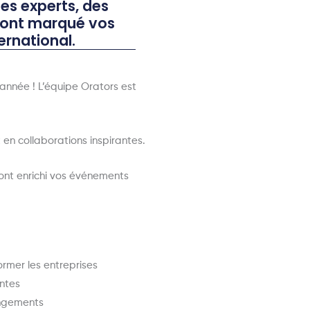
des experts, des
i ont marqué vos
rnational.
année ! L’équipe Orators est
 en collaborations inspirantes.
 ont enrichi vos événements
ormer les entreprises
ntes
angements