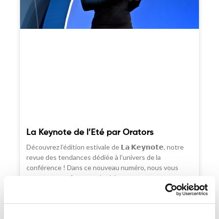
La Keynote de l’Eté par Orators
Découvrez l’édition estivale de 𝗟𝗮 𝗞𝗲𝘆𝗻𝗼𝘁𝗲, notre
revue des tendances dédiée à l’univers de la
conférence ! Dans ce nouveau numéro, nous vous
proposons un focus sur le thème
« 𝗧𝗿𝗮𝗻𝘀𝗳𝗼𝗿𝗺𝗮𝘁𝗶𝗼𝗻 : 𝗱𝗲𝘀 𝗴𝗿𝗮𝗻𝗱𝘀 𝗱𝗶𝗿𝗶𝗴𝗲𝗮𝗻𝘁𝘀
𝘁𝗲́𝗺𝗼𝗶𝗴𝗻𝗲𝗻𝘁 » avec une sélection d’intervenants
inspirants. Mais aussi…