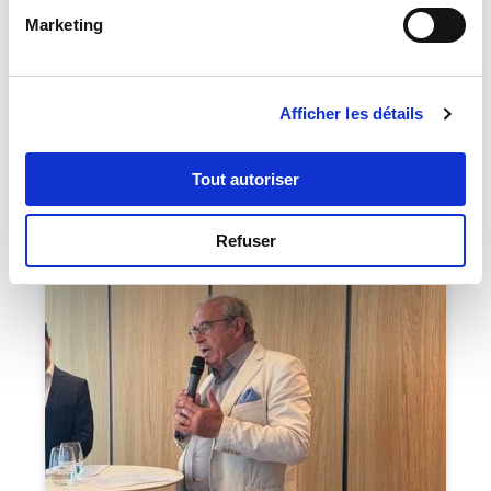
Conférence d’Isabelle Kocher de Leyritz
Marketing
pour BlackLine avec Orators
Cette semaine, direction BeyondTheBlack Paris 2026,
le rendez-vous des leaders de la finance organisé par
BlackLine. Avec, au programme, un moment fort
Afficher les détails
orchestré par Orators : l’intervention d’Isabelle
Kocher de Leyritz, co-fondatrice de Blunomy et ex-
CEO d’ENGIE.
Tout autoriser
Refuser
CONFÉRENCE