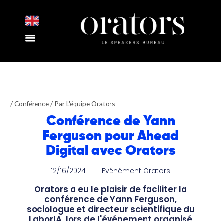
Aller
au
contenu
Nos Intervenants
Nos Thématiques
Notre Equipe
Nos Actualités
/
Conférence
/ Par
L'équipe Orators
Conférence de Yann
Ferguson pour Ahead
Digital avec Orators
12/16/2024
Evénément Orators
Orators a eu le plaisir de faciliter la
conférence de Yann Ferguson,
sociologue et directeur scientifique du
LaborIA, lors de l'événement organisé