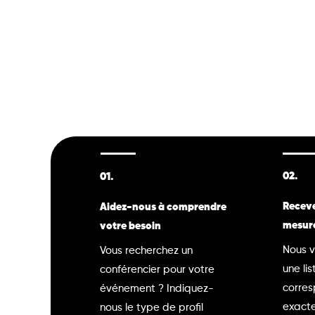
02.
01.
Receve
Aidez-nous à comprendre
mesur
votre besoin
Nous v
Vous recherchez un
une lis
conférencier pour votre
corre
événement ? Indiquez-
exacte
nous le type de profil