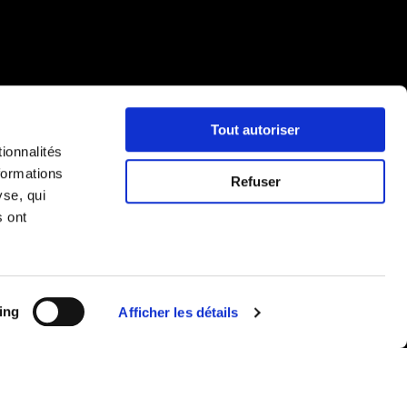
Tout autoriser
ionnalités
formations
Refuser
yse, qui
s ont
ing
Afficher les détails