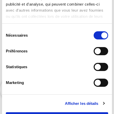
Vous souhaitez accéder à notre
publicité et d'analyse, qui peuvent combiner celles-ci
catalogue complet ?
avec d'autres informations que vous leur avez fournies
ou qu'ils ont collectées lors de votre utilisation de leurs
services.
Sélection
Nécessaires
du
consentement
Préférences
Contactez Orators pour accéder à nos exclusivités
Statistiques
et bénéficier de nos suggestions personnalisées.
Marketing
Afficher les détails