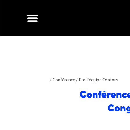
Aller
au
contenu
/
Conférence
/ Par
L'équipe Orators
Conférence
Cong