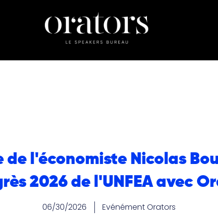
 de l'économiste Nicolas Bou
rès 2026 de l'UNFEA avec Or
06/30/2026
Evénément Orators