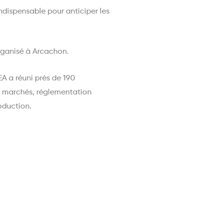
dispensable pour anticiper les
rganisé à Arcachon.
EA a réuni près de 190
es marchés, réglementation
oduction.