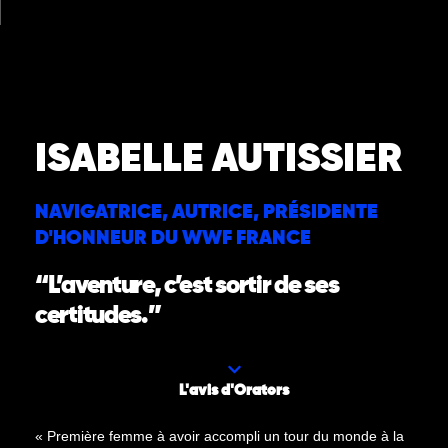
Aller
au
contenu
Nos Intervenants
Nos Thématiques
Notre Equipe
Nos Actualités
ISABELLE AUTISSIER
NAVIGATRICE, AUTRICE, PRÉSIDENTE
D'HONNEUR DU WWF FRANCE
“L’aventure, c’est sortir de ses
certitudes.”
L'avis d'Orators
« Première femme à avoir accompli un tour du monde à la