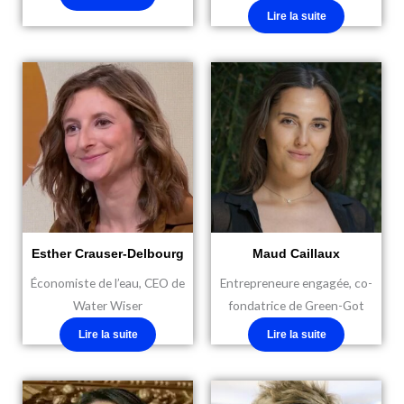
Lire la suite
Esther Crauser-Delbourg
Maud Caillaux
Économiste de l’eau, CEO de
Entrepreneure engagée, co-
Water Wiser
fondatrice de Green-Got
Lire la suite
Lire la suite