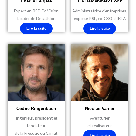
Charlie Felgate
Pia Heidenmark Cook
Expert en RSE, Ex-Vision
Administratrice d’entreprises,
Leader de Decathlon
experte RSE, ex-CSO d’IKEA
Lire la suite
Lire la suite
Cédric Ringenbach
Nicolas Vanier
Ingénieur, président et
Aventurier
fondateur
et réalisateur
de la Fresque du Climat
Lire la suite