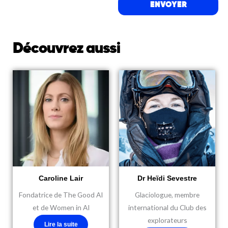
ENVOYER
Découvrez aussi
Caroline Lair
Dr Heïdi Sevestre
Fondatrice de The Good AI
Glaciologue, membre
et de Women in AI
international du Club des
explorateurs
Lire la suite