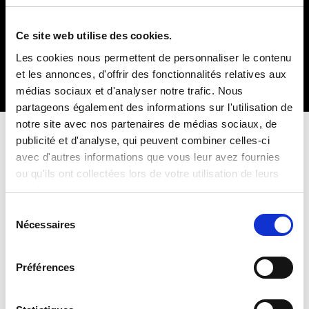
Webconférence
Table ronde
Ce site web utilise des cookies.
Langues parlées
Les cookies nous permettent de personnaliser le contenu
Français
et les annonces, d'offrir des fonctionnalités relatives aux
médias sociaux et d'analyser notre trafic. Nous
partageons également des informations sur l'utilisation de
notre site avec nos partenaires de médias sociaux, de
publicité et d'analyse, qui peuvent combiner celles-ci
Contacter Isabelle Autissier
avec d'autres informations que vous leur avez fournies
Vous souhaitez organiser une conférence avec Isabelle
ou qu'ils ont collectées lors de votre utilisation de leurs
Autissier
lors de votre prochain événement ou en savoir
services.
plus sur ses interventions ?
Sélection
Contactez Isabelle Autissier via ce formulaire
ou
Nécessaires
directement à contact @ orators.fr.
du
consentement
Préférences
NOM ET PRENOM