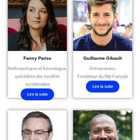
Fanny Parise
Guillaume Gibault
Anthropologue et futurologue,
Entrepreneur,
spécialiste des sociétés
Fondateur du Slip Français
occidentales
Lire la suite
Lire la suite