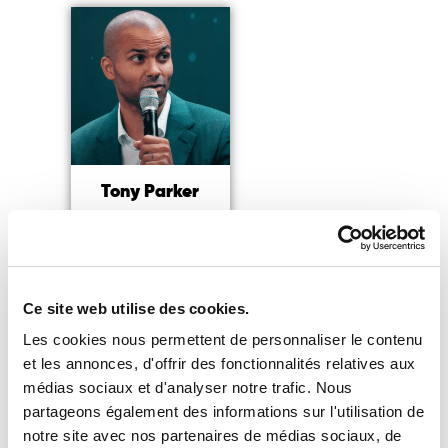
Tony Parker
Légende du Basket-ball,
entrepreneur, président
de l’ASVEL
Ce site web utilise des cookies.
Lire la suite
Les cookies nous permettent de personnaliser le contenu
et les annonces, d'offrir des fonctionnalités relatives aux
médias sociaux et d'analyser notre trafic. Nous
partageons également des informations sur l'utilisation de
notre site avec nos partenaires de médias sociaux, de
Vous souhaitez accéder à notre