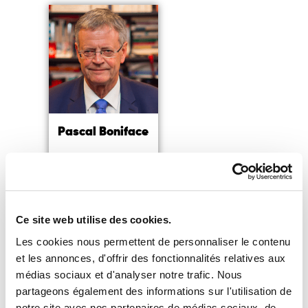
Pascal Boniface
Géopolitologue,
fondateur
et directeur de l’IRIS
Lire la suite
Ce site web utilise des cookies.
Les cookies nous permettent de personnaliser le contenu
et les annonces, d'offrir des fonctionnalités relatives aux
médias sociaux et d'analyser notre trafic. Nous
partageons également des informations sur l'utilisation de
notre site avec nos partenaires de médias sociaux, de