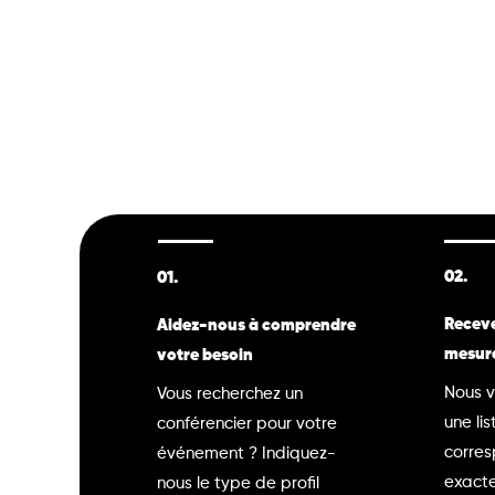
02.
01.
Receve
Aidez-nous à comprendre
mesur
votre besoin
Nous v
Vous recherchez un
une lis
conférencier pour votre
corre
événement ? Indiquez-
exacte
nous le type de profil