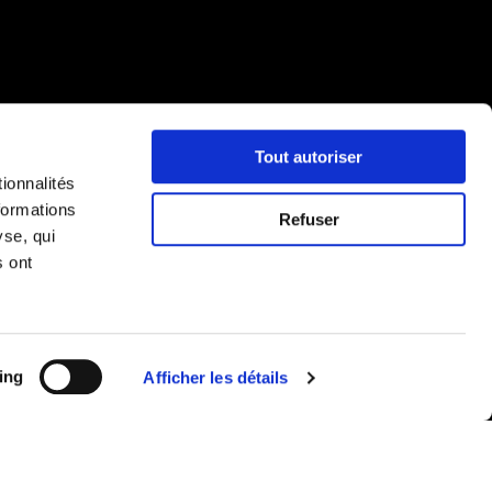
Tout autoriser
ionnalités
formations
Refuser
yse, qui
s ont
ing
Afficher les détails