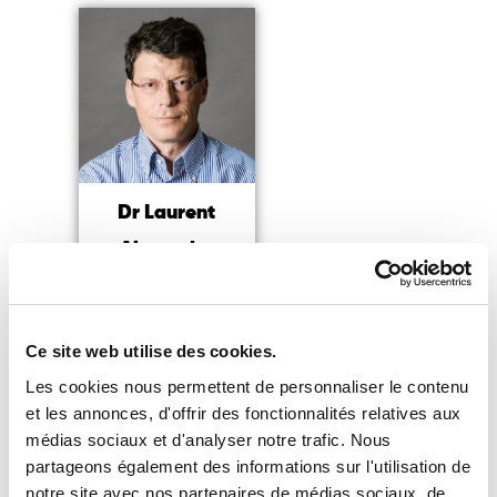
Dr Laurent
Alexandre
Médecin, entrepreneur,
essayiste et expert en IA
Ce site web utilise des cookies.
Lire la suite
Les cookies nous permettent de personnaliser le contenu
et les annonces, d'offrir des fonctionnalités relatives aux
médias sociaux et d'analyser notre trafic. Nous
partageons également des informations sur l'utilisation de
notre site avec nos partenaires de médias sociaux, de