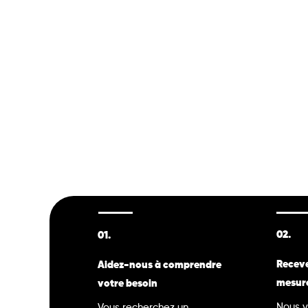
02.
01.
Receve
Aidez-nous à comprendre
mesur
votre besoin
Nous v
Vous recherchez un