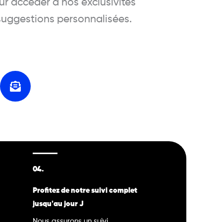
r accéder à nos exclusivités
 suggestions personnalisées.
04.
Profitez de notre suivi complet
jusqu'au jour J
Nous assurons un suivi