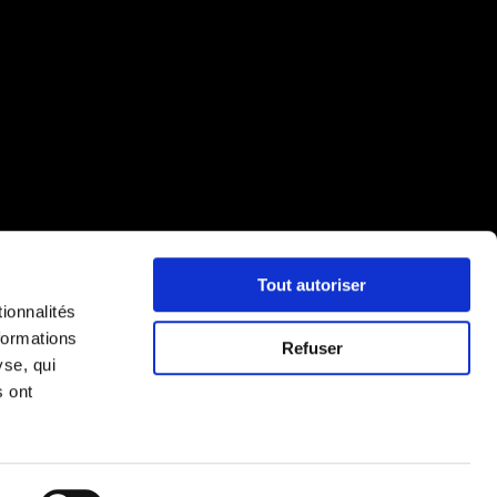
Tout autoriser
ionnalités
formations
Refuser
yse, qui
s ont