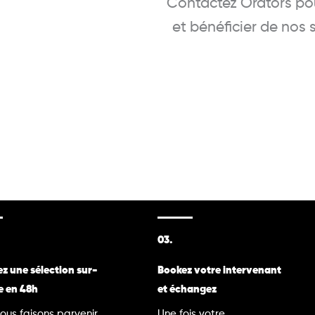
Contactez Orators pou
et bénéficier de nos
03.
z une sélection sur-
Bookez votre intervenant
e en 48h
et échangez
ous faisons parvenir
Une fois votre