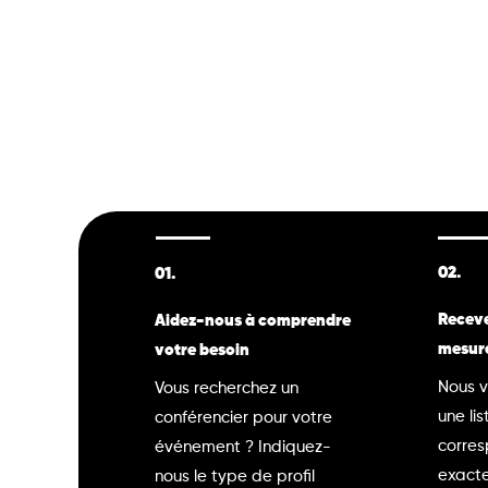
02.
01.
Receve
Aidez-nous à comprendre
mesur
votre besoin
Nous v
Vous recherchez un
une lis
conférencier pour votre
corre
événement ? Indiquez-
exacte
nous le type de profil