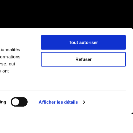
Tout autoriser
ionnalités
formations
Refuser
yse, qui
s ont
ing
Afficher les détails