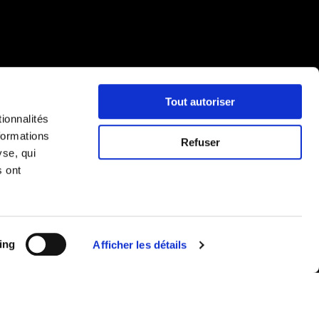
Tout autoriser
ionnalités
formations
Refuser
yse, qui
s ont
ing
Afficher les détails