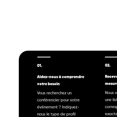
02.
01.
Receve
Aidez-nous à comprendre
mesur
votre besoin
Nous v
Vous recherchez un
une lis
conférencier pour votre
corre
événement ? Indiquez-
exacte
nous le type de profil