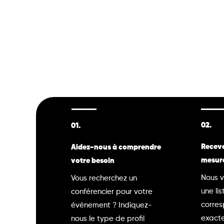
02.
01.
Receve
Aidez-nous à comprendre
mesur
votre besoin
Nous v
Vous recherchez un
une lis
conférencier pour votre
corre
événement ? Indiquez-
exacte
nous le type de profil