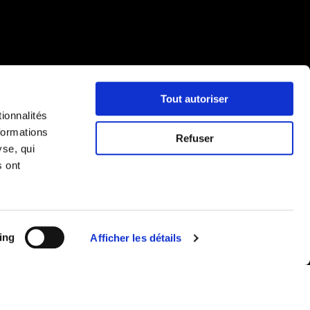
Tout autoriser
ionnalités
formations
Refuser
yse, qui
s ont
ing
Afficher les détails