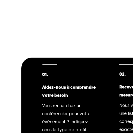
02.
01.
Receve
Aidez-nous à comprendre
mesur
votre besoin
Nous v
Vous recherchez un
une lis
conférencier pour votre
corre
événement ? Indiquez-
exacte
nous le type de profil