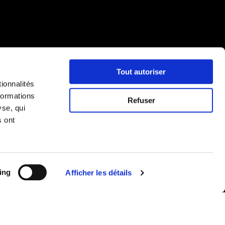
Tout autoriser
ionnalités
formations
Refuser
yse, qui
s ont
ing
Afficher les détails