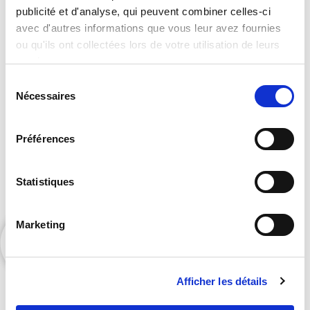
Vous souhaitez accéder à notre
publicité et d'analyse, qui peuvent combiner celles-ci
catalogue complet ?
avec d'autres informations que vous leur avez fournies
ou qu'ils ont collectées lors de votre utilisation de leurs
services.
Sélection
Nécessaires
du
consentement
Préférences
Contactez Orators pour accéder à nos exclusivités
Statistiques
et bénéficier de nos suggestions personnalisées.
Marketing
Afficher les détails