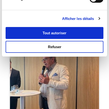
Cette semaine, direction BeyondTheBlack Paris 2026,
le rendez-vous des leaders de la finance organisé par
BlackLine. Avec, au programme, un moment fort
orchestré par Orators : l’intervention d’Isabelle
Afficher les détails
Kocher de Leyritz, co-fondatrice de Blunomy et ex-
CEO d’ENGIE.
Tout autoriser
CONFÉRENCE
Refuser