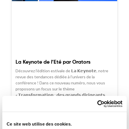
La Keynote de l’Eté par Orators
Découvrez l’édition estivale de 𝗟𝗮 𝗞𝗲𝘆𝗻𝗼𝘁𝗲, notre
revue des tendances dédiée à l’univers de la
conférence ! Dans ce nouveau numéro, nous vous
proposons un focus sur le thème
« 𝗧𝗿𝗮𝗻𝘀𝗳𝗼𝗿𝗺𝗮𝘁𝗶𝗼𝗻 : 𝗱𝗲𝘀 𝗴𝗿𝗮𝗻𝗱𝘀 𝗱𝗶𝗿𝗶𝗴𝗲𝗮𝗻𝘁𝘀
𝘁𝗲́𝗺𝗼𝗶𝗴𝗻𝗲𝗻𝘁 » avec une sélection d’intervenants
inspirants. Mais aussi…
Ce site web utilise des cookies.
CONFÉRENCE