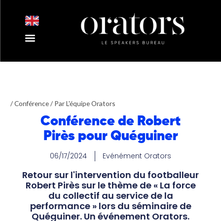
Aller
au
contenu
Nos Intervenants
Nos Thématiques
Notre Equipe
Nos Actualités
/
Conférence
/ Par
L'équipe Orators
Conférence de Robert
Pirès pour Quéguiner
06/17/2024
Evénément Orators
Retour sur l'intervention du footballeur
Robert Pirès sur le thème de « La force
du collectif au service de la
performance » lors du séminaire de
Quéguiner. Un événement Orators.