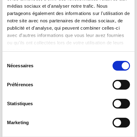
médias sociaux et d'analyser notre trafic. Nous
partageons également des informations sur l'utilisation de
notre site avec nos partenaires de médias sociaux, de
publicité et d'analyse, qui peuvent combiner celles-ci
avec d'autres informations que vous leur avez fournies
La Keynote de l’Eté par Orators
ou qu'ils ont collectées lors de votre utilisation de leurs
Découvrez l’édition estivale de 𝗟𝗮 𝗞𝗲𝘆𝗻𝗼𝘁𝗲, notre
services.
revue des tendances dédiée à l’univers de la
Sélection
conférence ! Dans ce nouveau numéro, nous vous
Nécessaires
du
proposons un focus sur le thème
consentement
« 𝗧𝗿𝗮𝗻𝘀𝗳𝗼𝗿𝗺𝗮𝘁𝗶𝗼𝗻 : 𝗱𝗲𝘀 𝗴𝗿𝗮𝗻𝗱𝘀 𝗱𝗶𝗿𝗶𝗴𝗲𝗮𝗻𝘁𝘀
𝘁𝗲́𝗺𝗼𝗶𝗴𝗻𝗲𝗻𝘁 » avec une sélection d’intervenants
Préférences
inspirants. Mais aussi…
Statistiques
CONFÉRENCE
Marketing