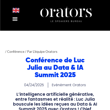
Aller
au
contenu
Nos Intervenants
Nos Thématiques
Notre Equipe
Nos Actualités
/
Conférence
/ Par
L'équipe Orators
Conférence de Luc
Julia au Data & IA
Summit 2025
04/24/2025
Evénément Orators
L’intelligence artificielle générative,
entre fantasmes et réalité : Luc Julia
bouscule les idées reçues au Data & AI
Summit 2025 avec Orators ! Chief