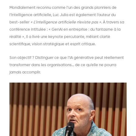
Mondialement reconnu comme l’un des grands pionniers de
l’intelligence artificielle,
Luc Julia
est également l’auteur du
best-seller
« L’intelligence artificielle n’existe pas »
. À travers sa
conférence intitulée :
« GenAI en entreprise : du fantasme à la
réalité »
, il a livré une keynote percutante, mêlant clarté
scientifique, vision stratégique et esprit critique.
Son objectif ?
Distinguer ce que l’IA générative peut réellement
transformer dans les organisations
… de ce qu’elle ne pourra
jamais accomplir.