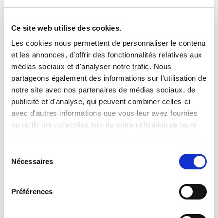
Ce site web utilise des cookies.
Les cookies nous permettent de personnaliser le contenu
et les annonces, d'offrir des fonctionnalités relatives aux
médias sociaux et d'analyser notre trafic. Nous
partageons également des informations sur l'utilisation de
notre site avec nos partenaires de médias sociaux, de
publicité et d'analyse, qui peuvent combiner celles-ci
avec d'autres informations que vous leur avez fournies
ou qu'ils ont collectées lors de votre utilisation de leurs
services.
Sélection
Nécessaires
du
La Keynote de l’Eté par Orators
consentement
Découvrez l’édition estivale de 𝗟𝗮 𝗞𝗲𝘆𝗻𝗼𝘁𝗲, notre
Préférences
revue des tendances dédiée à l’univers de la
conférence ! Dans ce nouveau numéro, nous vous
proposons un focus sur le thème