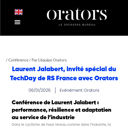
Aller
au
contenu
Nos Intervenants
Nos Thématiques
Notre Equipe
Nos Actualités
/
Conférence
/ Par
L'équipe Orators
Laurent Jalabert, invité spécial du
TechDay de RS France avec Orators
06/01/2026
Evénément Orators
Conférence de Laurent Jalabert :
performance, résilience et adaptation
au service de l’industrie
Dans le cyclisme de haut niveau comme dans l’industrie, la