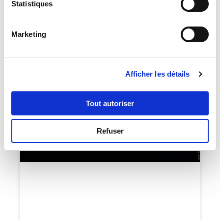
Statistiques
« 𝗧𝗿𝗮𝗻𝘀𝗳𝗼𝗿𝗺𝗮𝘁𝗶𝗼𝗻 : 𝗱𝗲𝘀 𝗴𝗿𝗮𝗻𝗱𝘀 𝗱𝗶𝗿𝗶𝗴𝗲𝗮𝗻𝘁𝘀
𝘁𝗲́𝗺𝗼𝗶𝗴𝗻𝗲𝗻𝘁 » avec une sélection d’intervenants
inspirants. Mais aussi…
Marketing
CONFÉRENCE
Afficher les détails
Tout autoriser
Refuser