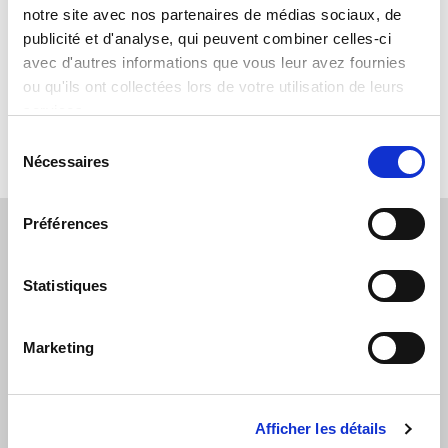
européen au marché intérieur de 2019 à 2024, Thierry Breton est
notre site avec nos partenaires de médias sociaux, de
l’un des grands architectes de la politique numérique de l’Union
publicité et d'analyse, qui peuvent combiner celles-ci
européenne.
avec d'autres informations que vous leur avez fournies
ou qu'ils ont collectées lors de votre utilisation de leurs
Lire la suite »
services.
Sélection
Nécessaires
du
consentement
Préférences
La Keynote.
Inscrivez-vous ici pour recevoir la “Keynote” de
Statistiques
l’agence de conférenciers Orators : une revue des
actualités de la planète conférence et des dernières
tendances qui seront au cœur des événements
Marketing
professionnels de ces prochains mois.
Email
Afficher les détails