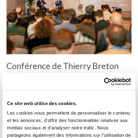
pour
CROSS
by
Micropole
avec
Orators
Conférence de Thierry Breton
pour CROSS by Micropole avec
Orators
Conférence
/
L'équipe Orators
Ce site web utilise des cookies.
L’Europe face aux grands défis technologiques mondiaux : Thierry
Les cookies nous permettent de personnaliser le contenu
Breton partage sa vision stratégique au Swiss Data & AI Summit
et les annonces, d'offrir des fonctionnalités relatives aux
avec Orators. Ministre de l’Économie, PDG de grandes entreprises
médias sociaux et d'analyser notre trafic. Nous
comme France Télécom, Atos ou Thomson, puis Commissaire
partageons également des informations sur l'utilisation de