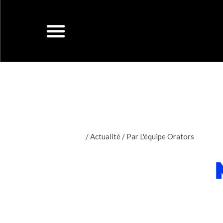
Aller
au
contenu
/
Actualité
/ Par
L'équipe Orators