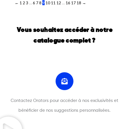
←
1
2
3
…
6
7
8
9
10
11
12
…
16
17
18
→
Vous souhaitez accéder à notre
catalogue complet ?
Contactez Orators pour accéder à nos exclusivités et
bénéficier de nos suggestions personnalisées.