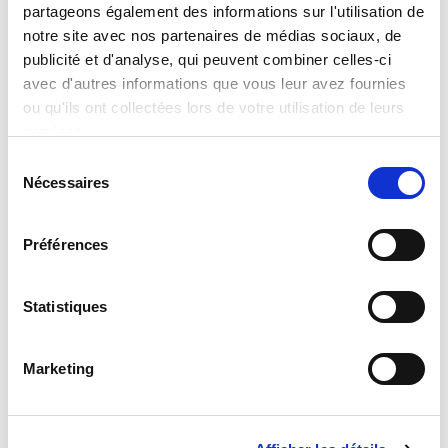
partageons également des informations sur l'utilisation de
Ancienne ministre des
Collège de France
notre site avec nos partenaires de médias sociaux, de
Sports
Lire la suite
publicité et d'analyse, qui peuvent combiner celles-ci
avec d'autres informations que vous leur avez fournies
Lire la suite
ou qu'ils ont collectées lors de votre utilisation de leurs
services.
Sélection
Nécessaires
du
consentement
Préférences
Statistiques
Navi Radjou
Jean-Gabriel
Ganascia
Marketing
Consultant, auteur et
chercheur
Informaticien et philosophe
spécialisé en innovation et
spécialiste de l’IA
leadership