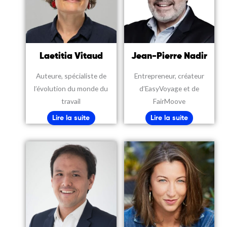
Laetitia Vitaud
Jean-Pierre Nadir
Auteure, spécialiste de
Entrepreneur, créateur
l’évolution du monde du
d’EasyVoyage et de
travail
FairMoove
Lire la suite
Lire la suite