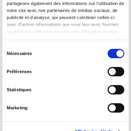
partageons également des informations sur l'utilisation de
Analyse et Prévision de
Lire la suite
notre site avec nos partenaires de médias sociaux, de
l’OFCE
publicité et d'analyse, qui peuvent combiner celles-ci
avec d'autres informations que vous leur avez fournies
Lire la suite
ou qu'ils ont collectées lors de votre utilisation de leurs
services.
Sélection
Nécessaires
du
consentement
Préférences
Statistiques
Kevin Bouchareb
François Gemenne
Marketing
Ex-Directeur Futur du Travail
Chercheur, Membre du GIEC,
et Stratégie RH chez Ubisoft
Spécialiste des questions de
géopolitique de
Lire la suite
l’environnement