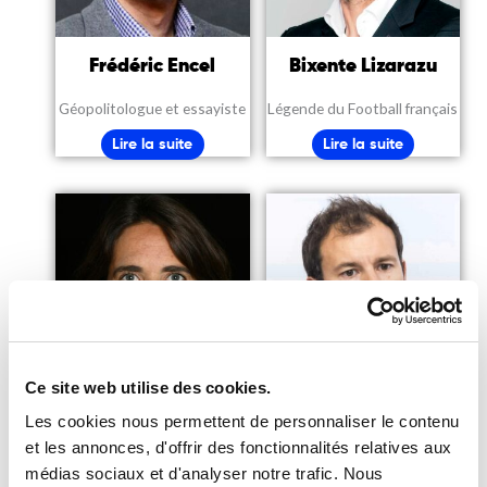
Frédéric Encel
Bixente Lizarazu
Géopolitologue et essayiste
Légende du Football français
Lire la suite
Lire la suite
Ce site web utilise des cookies.
Sophie Lorant
Mathieu Plane
Les cookies nous permettent de personnaliser le contenu
et les annonces, d'offrir des fonctionnalités relatives aux
Présidente exécutive de
Economiste, Directeur
médias sociaux et d'analyser notre trafic. Nous
France Sport Expertise
adjoint Département