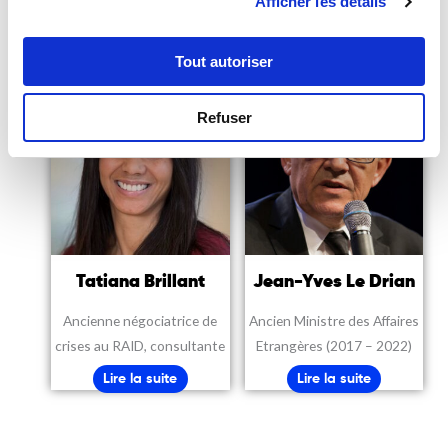
Afficher les détails
Lire la suite
Tout autoriser
Refuser
Tatiana Brillant
Jean-Yves Le Drian
Ancienne négociatrice de
Ancien Ministre des Affaires
crises au RAID, consultante
Etrangères (2017 – 2022)
Lire la suite
Lire la suite