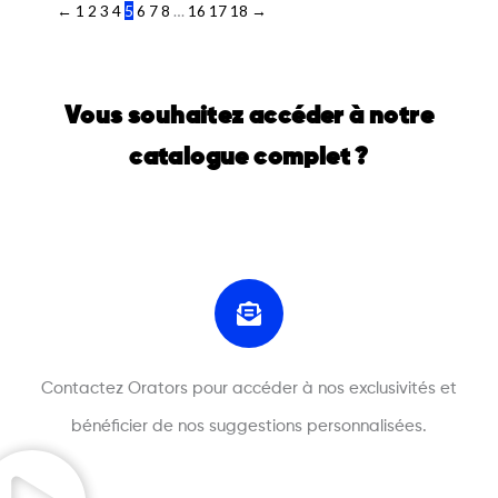
←
1
2
3
4
5
6
7
8
…
16
17
18
→
Vous souhaitez accéder à notre
catalogue complet ?
Contactez Orators pour accéder à nos exclusivités et
bénéficier de nos suggestions personnalisées.