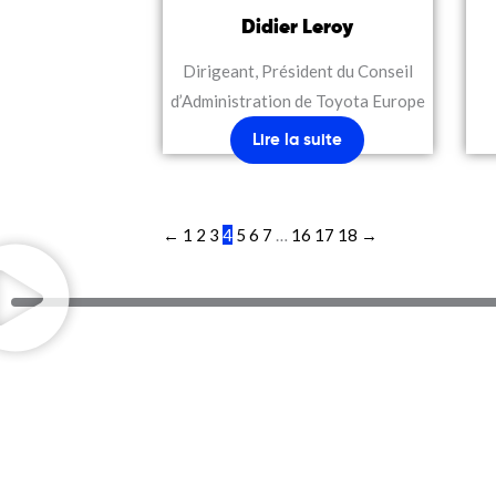
Didier Leroy
Dirigeant, Président du
Conseil
d’Administration de Toyota Europe
Lire la suite
←
1
2
3
4
5
6
7
…
16
17
18
→