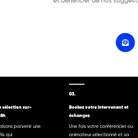
et bénéficier de nos suggest
03.
 sélection sur-
Bookez votre intervenant et
48h
échangez
aisons parvenir une
Une fois votre conférencier ou
ils qui
animateur sélectionné et sa