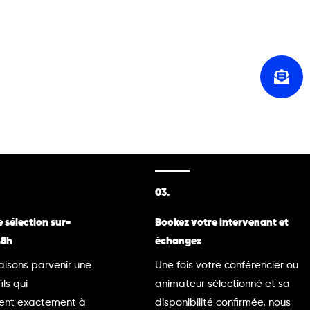
03.
 sélection sur-
Bookez votre intervenant et
48h
échangez
aisons parvenir une
Une fois votre conférencier ou
ils qui
animateur sélectionné et sa
ent exactement à
disponibilité confirmée, nous