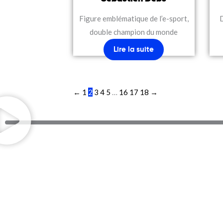
Figure emblématique de l’e-sport,
double champion du monde
Lire la suite
←
1
2
3
4
5
…
16
17
18
→