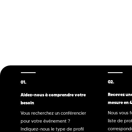
02.
01.
Recevez une
Aidez-nous à comprendre votre
mesure en 
besoin
Nous vous f
Vous recherchez un conférencier
liste de prof
pour votre événement ?
correspond
Indiquez-nous le type de profil