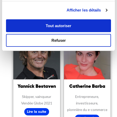
président de l’ONG Positive
Ancien Ministre de l’Intérieur
Afficher les détails
Planet
Lire la suite
Lire la suite
Tout autoriser
Refuser
Yannick Bestaven
Catherine Barba
Skipper, vainqueur
Entrepreneure,
Vendée Globe 2021
investisseure,
pionnière du e-commerce
Lire la suite