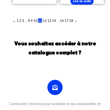
Lire la suite
←
1
2
3
…
8
9
10
11
12
13
14
…
16
17
18
→
Vous souhaitez accéder à notre
catalogue complet ?
Contactez Orators pour accéder à nos exclusivités et