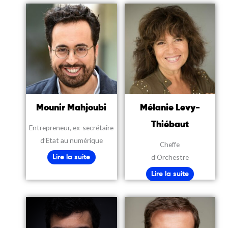
Mounir Mahjoubi
Mélanie Levy-
Thiébaut
Entrepreneur, ex-secrétaire
d’Etat au numérique
Cheffe
d’Orchestre
Lire la suite
Lire la suite