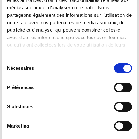
et les annonces, d'offrir des fonctionnalités relatives aux
médias sociaux et d'analyser notre trafic. Nous
Myriam et Pierre
Pauline Laigneau
partageons également des informations sur l'utilisation de
Cabon
Entrepreneure, Fondatrice
notre site avec nos partenaires de médias sociaux, de
de Gemmyo et du Gratin
publicité et d'analyse, qui peuvent combiner celles-ci
Couple d’aventuriers
avec d'autres informations que vous leur avez fournies
handi-valide
Lire la suite
ou qu'ils ont collectées lors de votre utilisation de leurs
Lire la suite
services.
Sélection
Nécessaires
du
consentement
Préférences
Statistiques
Marketing
Jacques Attali
Bernard Cazeneuve
Écrivain, prospectiviste,
Avocat