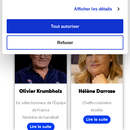
The Planet, auteure de
chercheur emblématique
Afficher les détails
“Réparer le futur”
Lire la suite
Lire la suite
Tout autoriser
Refuser
Olivier Krumbholz
Hélène Darroze
Ex-s
électionneur de l’Équipe
Cheffe cuisinière
de France
étoilée
féminine de handball
Lire la suite
Lire la suite