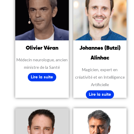
Olivier Véran
Johannes (Butzi)
Alinhac
Médecin neurologue, ancien
ministre de la Santé
Magicien, expert en
créativité et en Intelligence
Lire la suite
Artificielle
Lire la suite