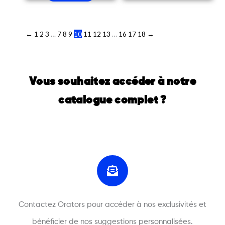
←
1
2
3
…
7
8
9
10
11
12
13
…
16
17
18
→
Vous souhaitez accéder à notre
catalogue complet ?
Contactez Orators pour accéder à nos exclusivités et
bénéficier de nos suggestions personnalisées.