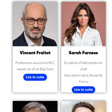
Vincent Fraitot
Sarah Furness
Professeur associé à HEC,
Ex-pilote d’hélicoptère et
expert en IA et Big Data
chef
d’escadron de la Royal Air
Lire la suite
Force
Lire la suite