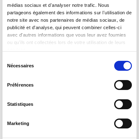
médias sociaux et d'analyser notre trafic. Nous
partageons également des informations sur l'utilisation de
Rahaf Harfoush
Thomas Porcher
notre site avec nos partenaires de médias sociaux, de
Anthropologue
Economiste, professeur
publicité et d'analyse, qui peuvent combiner celles-ci
du digital
et essayiste
avec d'autres informations que vous leur avez fournies
ou qu'ils ont collectées lors de votre utilisation de leurs
Lire la suite
Lire la suite
services.
Sélection
Nécessaires
du
consentement
Préférences
Statistiques
Inès Leonarduzzi
Jean Pisani-Ferry
Marketing
Présidente de Digital For
Economiste, professeur et