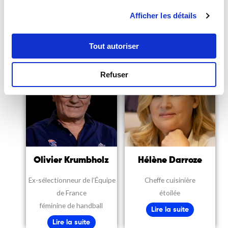
The Planet, auteure de
chercheur emblématique
Afficher les détails
“Réparer le futur”
Lire la suite
Lire la suite
Tout autoriser
Refuser
Olivier Krumbholz
Hélène Darroze
Ex-s
électionneur de l’Équipe
Cheffe cuisinière
de France
étoilée
féminine de handball
Lire la suite
Lire la suite