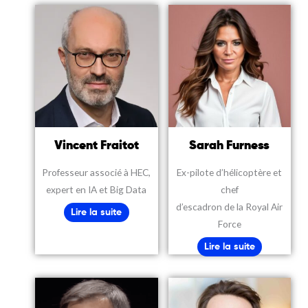
Vincent Fraitot
Sarah Furness
Professeur associé à HEC,
Ex-pilote d’hélicoptère et
expert en IA et Big Data
chef
d’escadron de la Royal Air
Lire la suite
Force
Lire la suite