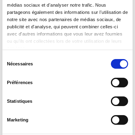
médias sociaux et d'analyser notre trafic. Nous
partageons également des informations sur l'utilisation de
Rahaf Harfoush
Thomas Porcher
notre site avec nos partenaires de médias sociaux, de
Anthropologue
Economiste, professeur
publicité et d'analyse, qui peuvent combiner celles-ci
du digital
et essayiste
avec d'autres informations que vous leur avez fournies
ou qu'ils ont collectées lors de votre utilisation de leurs
Lire la suite
Lire la suite
services.
Sélection
Nécessaires
du
consentement
Préférences
Statistiques
Inès Leonarduzzi
Jean Pisani-Ferry
Marketing
Présidente de Digital For
Economiste, professeur et