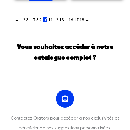
←
1
2
3
…
7
8
9
10
11
12
13
…
16
17
18
→
Vous souhaitez accéder à notre
catalogue complet ?
Contactez Orators pour accéder à nos exclusivités et
bénéficier de nos suggestions personnalisées.