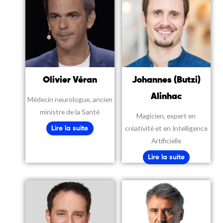
Olivier Véran
Johannes (Butzi)
Alinhac
Médecin neurologue, ancien
ministre de la Santé
Magicien, expert en
créativité et en Intelligence
Lire la suite
Artificielle
Lire la suite