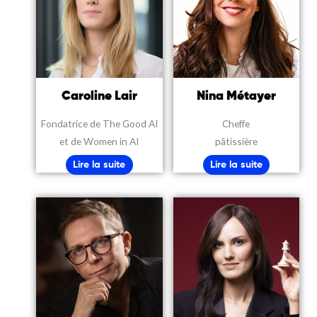
Caroline Lair
Nina Métayer
Fondatrice de The Good AI
Cheffe
et de Women in AI
pâtissière
Lire la suite
Lire la suite