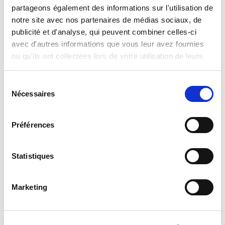
partageons également des informations sur l'utilisation de
BlaBlaCar, co-président de
Réalisateurs, scénaristes et
notre site avec nos partenaires de médias sociaux, de
France Digitale
producteurs emblématiques
publicité et d'analyse, qui peuvent combiner celles-ci
Lire la suite
avec d'autres informations que vous leur avez fournies
Lire la suite
ou qu'ils ont collectées lors de votre utilisation de leurs
services.
Sélection
Nécessaires
du
consentement
Préférences
Statistiques
Jean-Michel Jarre
Clarisse Crémer
Marketing
Icône de la musique
Navigatrice emblématique
électronique, pionnier de la
Lire la suite
French Touch