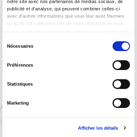
notre site avec nos partenaires de médias sociaux, de
Vous souhaitez accéder à notre
publicité et d'analyse, qui peuvent combiner celles-ci
avec d'autres informations que vous leur avez fournies
catalogue complet ?
ou qu'ils ont collectées lors de votre utilisation de leurs
services.
Sélection
Nécessaires
du
consentement
Préférences
Contactez Orators pour accéder à nos exclusivités
Statistiques
et bénéficier de nos suggestions personnalisées.
Marketing
Afficher les détails