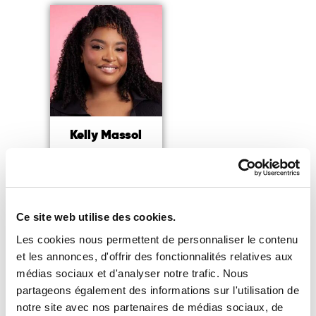
Kelly Massol
Entrepreneuse,
Fondatrice et CEO des
Secrets de Loly
Ce site web utilise des cookies.
Lire la suite
Les cookies nous permettent de personnaliser le contenu
et les annonces, d'offrir des fonctionnalités relatives aux
médias sociaux et d'analyser notre trafic. Nous
partageons également des informations sur l'utilisation de
notre site avec nos partenaires de médias sociaux, de
Vous souhaitez accéder à notre