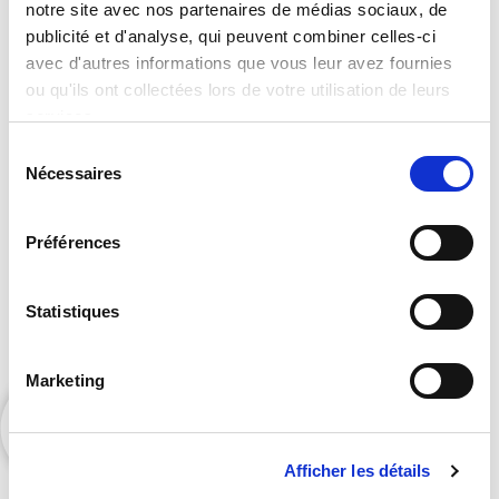
notre site avec nos partenaires de médias sociaux, de
publicité et d'analyse, qui peuvent combiner celles-ci
Vous souhaitez accéder à notre
avec d'autres informations que vous leur avez fournies
catalogue complet ?
ou qu'ils ont collectées lors de votre utilisation de leurs
services.
Sélection
Nécessaires
du
consentement
Préférences
Statistiques
Contactez Orators pour accéder à nos exclusivités
et bénéficier de nos suggestions personnalisées.
Marketing
Afficher les détails