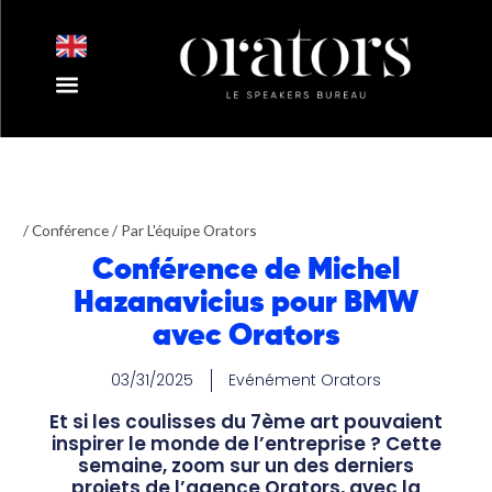
Aller
au
contenu
Nos Intervenants
Nos Thématiques
Notre Equipe
Nos Actualités
/
Conférence
/ Par
L'équipe Orators
Conférence de Michel
Hazanavicius pour BMW
avec Orators
03/31/2025
Evénément Orators
Et si les coulisses du 7ème art pouvaient
inspirer le monde de l’entreprise ? Cette
semaine, zoom sur un des derniers
projets de l’agence Orators, avec la