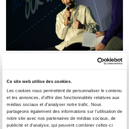
pour
Idemia
avec
Orators
Conférence de Nikola Karabatic
pour Idemia avec Orators
Conférence
/
L'équipe Orators
Ce site web utilise des cookies.
Les cookies nous permettent de personnaliser le contenu
Nikola Karabatic, invité exceptionnel du séminaire international
et les annonces, d'offrir des fonctionnalités relatives aux
des ventes « Boost Our Game » organisé par IDEMIA. Un
médias sociaux et d'analyser notre trafic. Nous
événement Orators.
partageons également des informations sur l'utilisation de
notre site avec nos partenaires de médias sociaux, de
Lire la suite »
publicité et d'analyse, qui peuvent combiner celles-ci